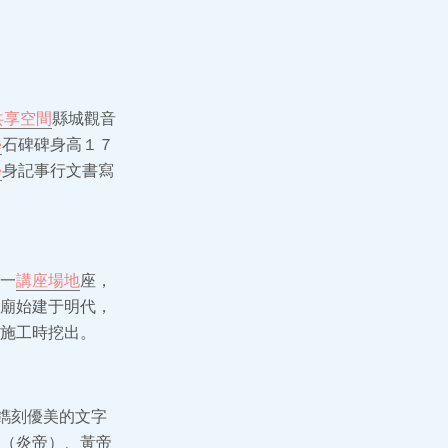
共享空間
縣城觀音
學
石碑碑身高１７
學
身記事行文書寫
一
講座場地
座，
廟始建于明代，
施工時挖出。
鐫刻優美的文字
（炎帝）、黃帝