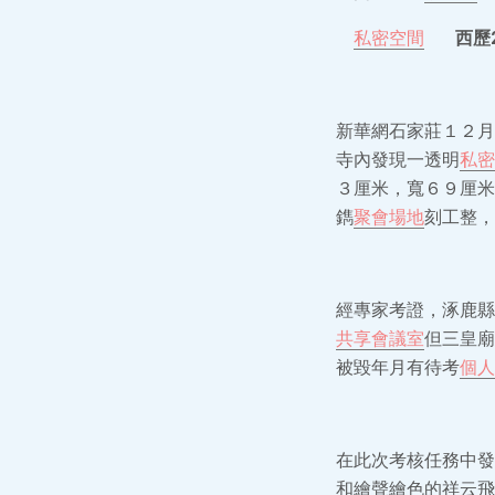
私密空間
西歷20
新華網石家莊１２月
寺內發現一透明
私密
３厘米，寬６９厘米
鐫
聚會場地
刻工整，
經專家考證，涿鹿縣
共享會議室
但三皇廟
被毀年月有待考
個人
在此次考核任務中發
和繪聲繪色的祥云飛