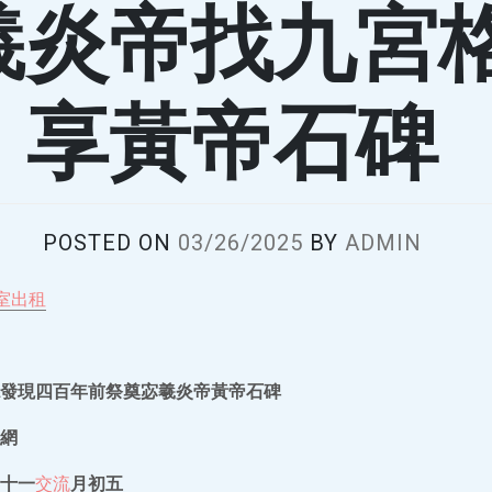
羲炎帝找九宮
享黃帝石碑
POSTED ON
03/26/2025
BY
ADMIN
室出租
發現四百年前祭奠宓羲炎帝黃帝石碑
網
十一
交流
月初五