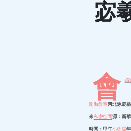
宓
會
議
瑜伽教室
河北涿鹿縣
來
私密空間
源：新華
時間：甲午
小樹屋
年