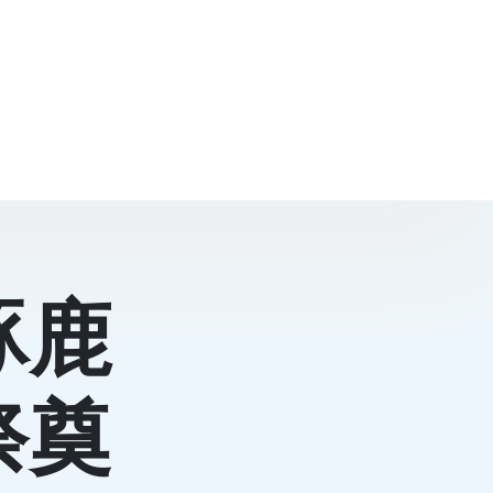
涿鹿
祭奠