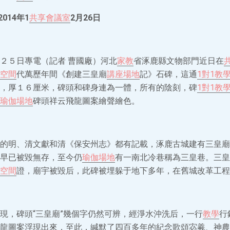
14年1
共享會議室
2月26日
２５日專電（記者 曹國廠）河北
家教
省涿鹿縣文物部門近日在
空間
代萬歷年間《創建三皇廟
講座場地
記》石碑，這通
1對1教
，厚１６厘米，碑頭和碑身連為一體，所有的陰刻，碑
1對1教
瑜伽場地
碑頭祥云飛龍圖案繪聲繪色。
的明、清文獻和清《保安州志》都有記載，涿鹿古城建有三皇廟
早已被毀無存，至今仍
瑜伽場地
有一南北冷巷稱為三皇巷。三皇
空間
證，廟宇被毀后，此碑被埋躲于地下多年，在舊城改革工程
現，碑頭“三皇廟”幾個字仍然可辨，經淨水沖洗后，一行
教學
行
龍圖案浮現出來，至此，緘默了四百多年的紀念歌頌宓羲、神農