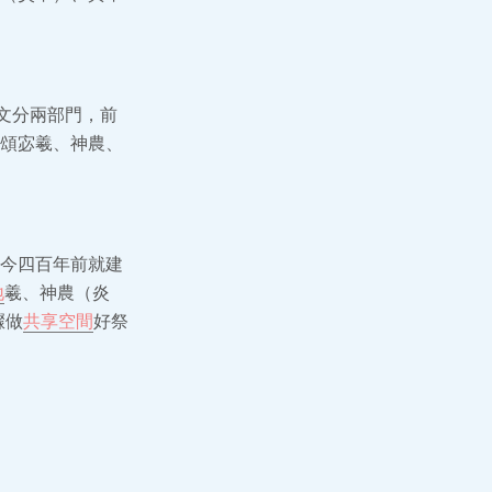
文分兩部門，前
頌宓羲、神農、
今四百年前就建
地
羲、神農（炎
驟做
共享空間
好祭