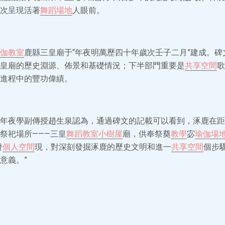
次呈現活著
舞蹈場地
人眼前。
伽教室
鹿縣三皇廟于“年夜明萬歷四十年歲次壬子二月”建成。碑
皇廟的歷史淵源、佈景和基礎情況；下半部門重要是
共享空間
歌
進程中的豐功偉績。
年夜學副傳授趙生泉認為，通過碑文的記載可以看到，涿鹿在距
祭祀場所———三皇
舞蹈教室
小樹屋
廟，供奉祭奠
教學
宓
瑜伽場
發
個人空間
現，對深刻發掘涿鹿的歷史文明和進一
共享空間
個步
意義。”