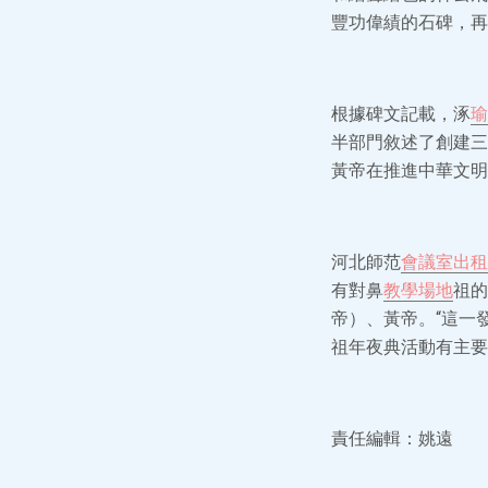
豐功偉績的石碑，再
根據碑文記載，涿
瑜
半部門敘述了創建三
黃帝在推進中華文明
河北師范
會議室出租
有對鼻
教學場地
祖的
帝）、黃帝。“這一
祖年夜典活動有主要
責任編輯：姚遠