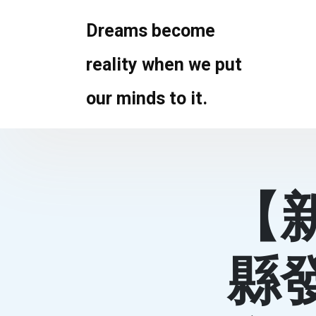
Skip
to
Dreams become
content
reality when we put
our minds to it.
【
縣