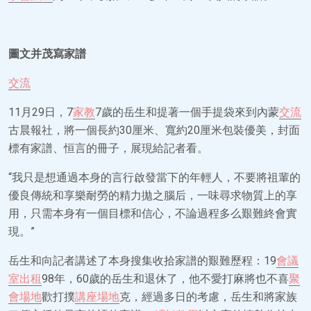
圖文并茂寫家譜
交流
11月29日，7
家教
7歲的岳生和提著一個手提袋來到內蒙
交流
古晨報社，將一個長約30厘米、寬約20厘米包裝優美，封面
標有家譜、恒言的冊子，展現給記者看。
“我只是想通過本身的言行啟發當下的年輕人，不要將祖輩的
優良傳統和享樂耐勞的精力拋之腦后，一味尋求物質上的享
用，只需本身有一個目標和信心，不論過程多么艱難終會實
現。”
岳生和向記者講述了本身搜集收拾家譜的艱難歷程：19
會議
室出租
98年，60歲的岳生和退休了，他不愛打麻將也不喜
聚
會場地
歡打撲
講座場地
克，經過多日的考慮，岳生和將家族