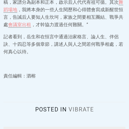
稿，家譜分為副本和正本，啟示后人代代有祖可循。其次
舞
蹈場地
，我將本身的一些人生閱歷和心得體會寫成新醒世恒
言，告誡后人要知人生坎坷，家族之間要相互團結、戰爭共
處
會議室出租
，才幹協力渡過任何難關。”
記者看到，岳生和在恒言中通過治家格言、論人生、伴侶
訣、十四忍等多個章節，講述人與人之間若何戰爭相處，若
何真心以待。
責任編輯：泗榕
POSTED IN
VIBRATE