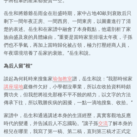
乎將祖輩的產業都變賣一空。”
岳生和將爺爺岳雨金在壯盛時期，家中占地40畝到衰敗后只
剩下一間年夜正房、一間西房、一間東房，以圖畫進行了清
楚的表述。岳生和在家譜中融會了本身觀點，他還剖析了家
族由盛及衰的具體緣由，“重要是當時家里排場太年夜，子孫
們也不爭氣，再加上當時歸化被占領，極力打壓經商人員，
年夜環境培養了岳家的衰敗。”岳生和說。
為后人留“根”
談起為何耗時來搜集家
瑜伽教室
譜，岳生和說：“我那時候家
講座場地
庭條件欠好，小學都沒畢業，所以在收拾資料時頗
費功夫，但我想將祖先那種不平不饒的精力，以文字的方法
傳承下往，所以戰勝疾病的困擾，一點一滴地搜集、收拾。”
家譜中，岳生和通過講述本身的生涯經歷，真實客觀地反應
時代的變遷，并告誡后人不忘國恥。“讓子孫
交流
了解本身的
根兒在哪里，我寫了第一稿、第二稿，直到第三稿才正式定