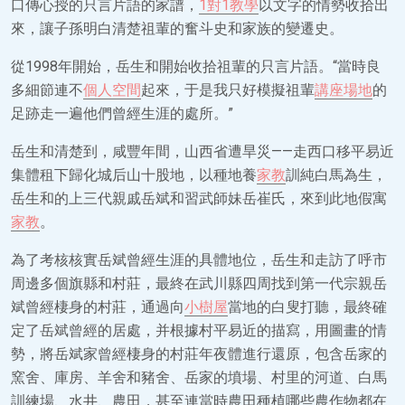
口傳心授的只言片語的家譜，
1對1教學
以文字的情勢收拾出
來，讓子孫明白清楚祖輩的奮斗史和家族的變遷史。
從1998年開始，岳生和開始收拾祖輩的只言片語。“當時良
多細節連不
個人空間
起來，于是我只好模擬祖輩
講座場地
的
足跡走一遍他們曾經生涯的處所。”
岳生和清楚到，咸豐年間，山西省遭旱災——走西口移平易近
集體租下歸化城后山十股地，以種地養
家教
訓純白馬為生，
岳生和的上三代親戚岳斌和習武師妹岳崔氏，來到此地假寓
家教
。
為了考核核實岳斌曾經生涯的具體地位，岳生和走訪了呼市
周邊多個旗縣和村莊，最終在武川縣四周找到第一代宗親岳
斌曾經棲身的村莊，通過向
小樹屋
當地的白叟打聽，最終確
定了岳斌曾經的居處，并根據村平易近的描寫，用圖畫的情
勢，將岳斌家曾經棲身的村莊年夜體進行還原，包含岳家的
窯舍、庫房、羊舍和豬舍、岳家的墳場、村里的河道、白馬
訓練場、水井、農田，甚至連當時農田種植哪些農作物都在