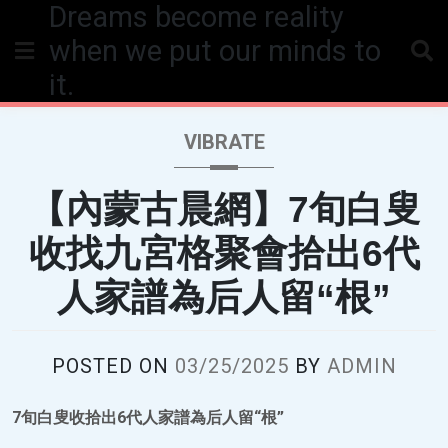
Dreams become reality
Skip
to
when we put our minds to
content
it.
VIBRATE
【內蒙古晨網】7旬白叟
收找九宮格聚會拾出6代
人家譜為后人留“根”
POSTED ON
03/25/2025
BY
ADMIN
7旬白叟收拾出6代人家譜為后人留“根”