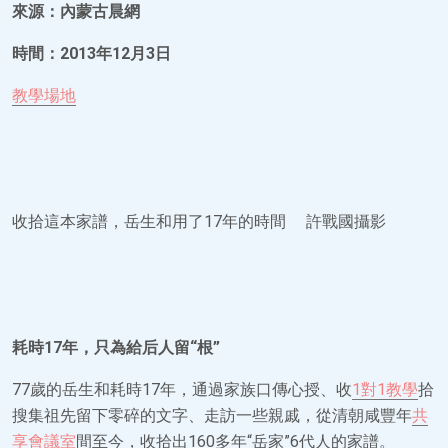
來源：內蒙古晨網
時間：2013年12月3日
教學場地
收拾這本家譜，岳生和用了17年的時間 許戰國攝影
耗時17年，只為給后人留“根”
77歲的岳生和耗時17年，通過家族口傳心授、收
1對1教學
拾
搜集祖先留下零碎的文字、走訪一些親戚，從清朝咸豐年
共
享會議室
間至今，收拾出160多年“岳家”6代人的家譜。