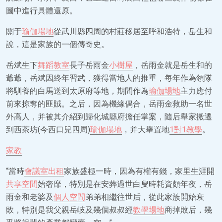
圖中進行具體還原。
關于
瑜伽場地
從武川縣四周的村莊移居至呼和浩特，岳生和
說，這是家族的一個傳奇史。
岳斌生下
舞蹈教室
長子岳雨金
小樹屋
，岳雨金就是岳生和的
爺爺，岳斌因終年習武，獲得當地人的推重，每年作為領隊
將馴養的白馬送到太原府等地，期間作為
瑜伽場地
主力應付
前來掠奪的匪賊。之后，因為機緣偶合，岳雨金救助一名世
外高人，并被其介紹到歸化城縣府擔任掌案，隨后舉家搬遷
到西茶坊(今西口兒四周)
瑜伽場地
，并大舉置地
1對1教學
。
家教
“當時
會議室出租
家族盛極一時，因為有權有錢，家里生涯開
共享空間
始奢靡，特別是在安葬過世白叟時耗資頗年夜，岳
雨金和老婆及
個人空間
弟弟相繼往世后，從此家族開始衰
敗，特別是我父親岳岐及幾個叔叔經
教學場地
商掉敗后，幾