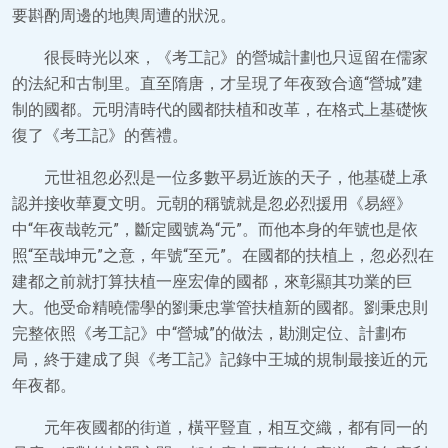
要斟酌周邊的地輿周遭的狀況。
很長時光以來，《考工記》的營城計劃也只逗留在儒家
的法紀和古制里。直至隋唐，才呈現了年夜致合適“營城”建
制的國都。元明清時代的國都扶植和改革，在格式上基礎恢
復了《考工記》的舊禮。
元世祖忽必烈是一位多數平易近族的天子，他基礎上承
認并接收華夏文明。元朝的稱號就是忽必烈援用《易經》
中“年夜哉乾元”，斷定國號為“元”。而他本身的年號也是依
照“至哉坤元”之意，年號“至元”。在國都的扶植上，忽必烈在
建都之前就打算扶植一座宏偉的國都，來彰顯其功業的巨
大。他受命精曉儒學的劉秉忠掌管扶植新的國都。劉秉忠則
完整依照《考工記》中“營城”的做法，勘測定位、計劃布
局，終于建成了與《考工記》記錄中王城的規制最接近的元
年夜都。
元年夜國都的街道，橫平豎直，相互交織，都有同一的