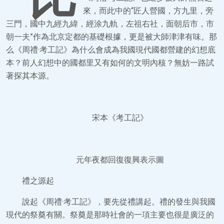
來，而此中的“匠人營國，方九里，旁
三門，國中九經九緯，經涂九軌，左祖右社，面朝后市，市
朝一夫”作為北京定都的基礎根據，更是被大師津津有味。那
么《周禮·考工記》為什么會成為我國現代國都營建的幻想底
本？前人幻想中的國都里又有如何的文明內核？無妨一路試
著探其本源。
宋本《考工記》
元年夜都回復復興表示圖
禮之源起
說起《周禮·考工記》，要先從禮講起。禮的發生與我國
現代的祭奠有關。祭奠是那時社會的一項主要也很是廣泛的