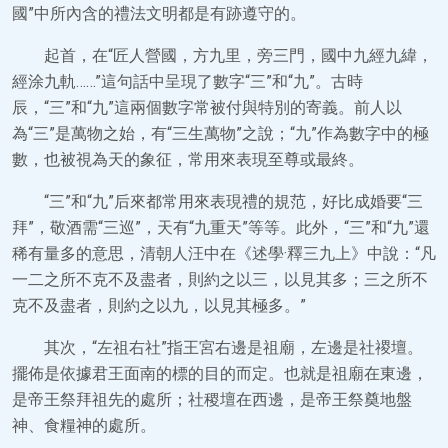
國”中所內含的禮法文明都是有跡遵守的。
起首，在“匠人營國，方九里，旁三門，國中九經九緯，
經涂九軌……”這句話中呈現了數字“三”和“九”。古時
辰，“三”和“九”這兩個數字常被付與特別的寄義。前人以
為“三”是萬物之始，有“三生萬物”之說；“九”作為數字中的極
數，也被視為天的象征，常用來表現至尊或最終。
“三”和“九”后來都常用來表現禮的規范，好比成婚要“三
拜”，敬酒需“三巡”，天有“九重天”等等。此外，“三”和“九”還
稀有量多的意思，清朝人汪中在《述學·釋三九上》中說：“凡
一二之所不克不及盡者，則約之以三，以見其多；三之所不
克不及盡者，則約之以九，以見其極多。”
其次，“左祖右社”指王宮右邊是祖廟，左邊是社禝壇。
擺佈是依據君王面南的標的目的而定。也就是祖廟在東邊，
是帝王祭拜祖先的處所；社稷壇在西邊，是帝王祭奠地盤
神、食糧神的處所。