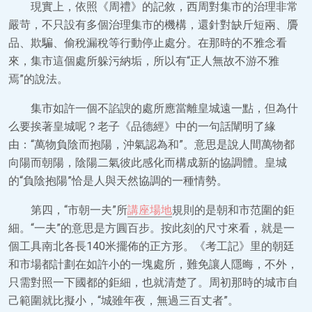
現實上，依照《周禮》的記敘，西周對集市的治理非常
嚴苛，不只設有多個治理集市的機構，還針對缺斤短兩、贗
品、欺騙、偷稅漏稅等行動停止處分。在那時的不雅念看
來，集市這個處所躲污納垢，所以有“正人無故不游不雅
焉”的說法。
集市如許一個不諂諛的處所應當離皇城遠一點，但為什
么要挨著皇城呢？老子《品德經》中的一句話闡明了緣
由：“萬物負陰而抱陽，沖氣認為和”。意思是說人間萬物都
向陽而朝陽，陰陽二氣彼此感化而構成新的協調體。皇城
的“負陰抱陽”恰是人與天然協調的一種情勢。
第四，“市朝一夫”所
講座場地
規則的是朝和市范圍的鉅
細。“一夫”的意思是方圓百步。按此刻的尺寸來看，就是一
個工具南北各長140米擺佈的正方形。《考工記》里的朝廷
和市場都計劃在如許小的一塊處所，難免讓人隱晦，不外，
只需對照一下國都的鉅細，也就清楚了。周初那時的城市自
己範圍就比擬小，“城雖年夜，無過三百丈者”。