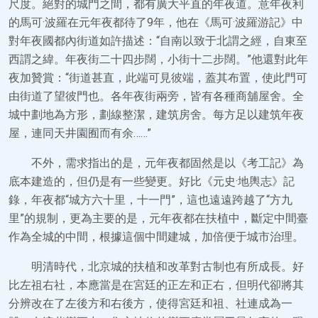
尺度。絕對的城門之間，都有廣大平直的年夜道。意年夜利
的馬可·波羅在元年夜都待了9年，他在《馬可·波羅游記》中
對年夜國都內街道如許描述：“自南以致于北謂之經，自東至
西謂之緯。年夜街二十四步闊，小街十二步闊。”他還對此年
夜加贊賞：“街道甚直，此端可見彼端，蓋其布置，使此門可
由街道了望彼門也。各年夜街兩旁，皆有各種商舖屋舍。全
城中劃地為方形，劃線整潔，建筑房舍。每方足以建筑年夜
屋，連同天井園囿而有余……”
不外，需求指出的是，元年夜都固然是以《考工記》為
底本建造的，但仍是有一些變更。好比《元史·地輿志》記
錄，年夜都“城方六十里，十一門”，這也遠遠跨越了“方九
里”的規制，更為主要的是，元年夜都在扶植中，斷定中間臺
作為全城的中間，根據這個中間建城，加倍便于城市治理。
明清時代，北京城的扶植和改革對古制也有所成長。好
比左祖右社，本應當是在宮廷的正左和正右，但明代卻將其
分辨改在了左後方和右後方，使得宮廷和祖、社連成為一