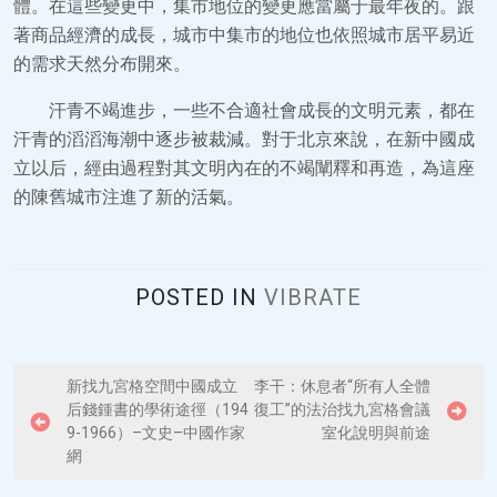
體。在這些變更中，集市地位的變更應當屬于最年夜的。跟
著商品經濟的成長，城市中集市的地位也依照城市居平易近
的需求天然分布開來。
汗青不竭進步，一些不合適社會成長的文明元素，都在
汗青的滔滔海潮中逐步被裁減。對于北京來說，在新中國成
立以后，經由過程對其文明內在的不竭闡釋和再造，為這座
的陳舊城市注進了新的活氣。
POSTED IN
VIBRATE
P
新找九宮格空間中國成立
李干：休息者“所有人全體
后錢鍾書的學術途徑（194
復工”的法治找九宮格會議
o
9-1966）–文史–中國作家
室化說明與前途
s
網
t