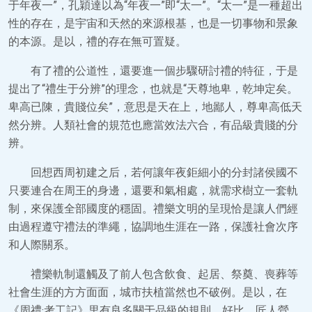
于年夜一”，孔穎達以為“年夜一”即“太一”。“太一”是一種超出
性的存在，是宇宙和天然的來源根基，也是一切事物和景象
的本源。是以，禮的存在無可置疑。
有了禮的公道性，還要進一個步驟研討禮的特征，于是
提出了“禮生于分辨”的理念，也就是“天尊地卑，乾坤定矣。
卑高已陳，貴賤位矣”，意思是天在上，地鄙人，尊卑高低天
然分辨。人類社會的規范也應當效法六合，有品級貴賤的分
辨。
回想西周初建之后，若何讓年夜鉅細小的分封諸侯國不
只要連合在周王的身邊，還要和氣相處，就需求樹立一套軌
制，來保護全部國度的穩固。禮樂文明的呈現恰是讓人們經
由過程遵守禮法的準繩，協調地生涯在一路，保護社會次序
和人際關系。
禮樂軌制還觸及了前人包含飲食、起居、祭奠、喪葬等
社會生涯的方方面面，城市扶植當然也不破例。是以，在
《周禮·考工記》里有良多關于品級的規則，好比，匠人營