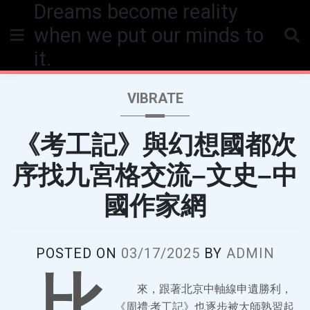
Dreams become reality
Skip
to
when we put our minds to
content
it.
VIBRATE
《考工記》與幻想國都次
序找九宮格交流–文史–中
國作家網
POSTED ON
03/17/2025
BY
ADMIN
比
來，跟著北京中軸線申遺勝利，
《周禮·考工記》也逐步被大師熟習起