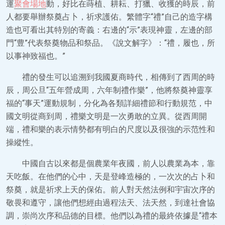
運
聚會場地
動，好比在蒔植、耕耘、打獵、收獲的時辰，前
人都要舉辦祭奠占卜，祈求護佑。繁體字“禮”自己的造字構
造也可看出其特別的寄義：右邊的“示”表現神靈，左邊的部
門“豊”代表祭奠物品和祭品。《說文解字》：“禮，履也，所
以事神致福也。”
禮的發生可以追溯到我國夏商時代，相傳到了西周的時
辰，周公旦“五年營成周，六年制禮作樂”，他將祭奠神靈享
福的“事天”運動規制，分化為各類詳細禮節和行動規范，中
國文明從商到周，禮樂文明是一次勇敢的立異。從西周開
端，禮和樂的表示情勢都有明白的尺度以及很強的示范性和
操縱性。
中國自古以來都是個農業年夜國，前人以農業為本，靠
天吃飯。在他們的心中，天是登峰造極的，一次次的占卜和
祭奠，就是祈求上天的保佑。前人對天然法例和宇宙次序的
敬畏和遵守，讓他們想經由過程法天、法天然，到達社會協
調，崇尚次序和品德的目標。他們以為禮的最終依據是“禮本