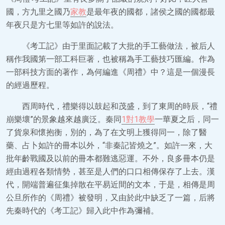
國，方九里之國乃
家教
是最年夜的國都，諸侯之國的國都最
年夜只是方七里等如許的說法。
《考工記》由于里面記載了大批的手工藝做法，被后人
稱作我國第一部工科巨著，也被稱為手工藝技巧匯編。作為
一部科技方面的著作，為何編進《周禮》中？這是一個漫長
的經過歷程。
西周時代，禮樂得以鼓起和茂盛，到了東周的時辰，“禮
崩樂壞”的景象越來越廣泛。秦同
1對1教學
一華夏之后，同一
了貨泉和懷抱衡，別的，為了在文明上獲得同一，除了醫
藥、占卜如許的冊本以外，“非秦記皆燒之”。如許一來，大
批年齡戰國及以前的冊本都難逃惡運。不外，良多冊本仍是
經由過程各類情勢，甚至是人們的口口相傳保存了上去。漢
代，開端普遍征集掉散在平易近間的文本，于是，相傳是周
公旦所作的《周禮》被發明，又由於此中缺乏了一篇，后將
先秦時代的《考工記》歸入此中作為彌補。