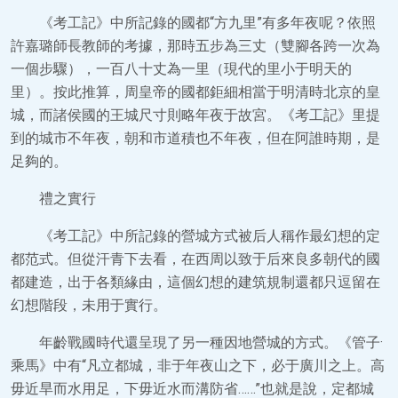
《考工記》中所記錄的國都“方九里”有多年夜呢？依照
許嘉璐師長教師的考據，那時五步為三丈（雙腳各跨一次為
一個步驟），一百八十丈為一里（現代的里小于明天的
里）。按此推算，周皇帝的國都鉅細相當于明清時北京的皇
城，而諸侯國的王城尺寸則略年夜于故宮。《考工記》里提
到的城市不年夜，朝和市道積也不年夜，但在阿誰時期，是
足夠的。
禮之實行
《考工記》中所記錄的營城方式被后人稱作最幻想的定
都范式。但從汗青下去看，在西周以致于后來良多朝代的國
都建造，出于各類緣由，這個幻想的建筑規制還都只逗留在
幻想階段，未用于實行。
年齡戰國時代還呈現了另一種因地營城的方式。《管子·
乘馬》中有“凡立都城，非于年夜山之下，必于廣川之上。高
毋近旱而水用足，下毋近水而溝防省……”也就是說，定都城