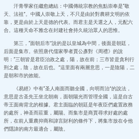
汗青學家任繼愈總結：中國傳統宗教的焦點崇奉是“敬
天、法祖”。中國人崇敬上天，不只是由於對農耕文明的依
靠，更是由於上天是德的代表。而君主是天選之人，元配六
合。這種天命不雅念在封建社會持久統治眾人的思惟。
第三，“面朝后市”說的是以皇城為中間，後面是朝廷，
后面是集市。依照唐代儒家學者賈公彥對《周禮》的說
明：“三朝皆是君臣治政之處，陽，故在前；三市皆是貪利行
刑之處，陰，故在后也。”這里面有兩層意思，一是陰陽，二
是朝和市的效能。
《易經》中有“圣人南面而聽全國，向明而治”的說法，
意思是古圣先王坐北朝南，面朝陽光而管理全國，這是自古
帝王面南背北的根據。君主面臨的朝廷是年夜臣們處置政務
的處所，神圣而莊重，屬陽。而集市是商賈尋求好處的處
所，在前人重農抑商和諱言財利的條件下，將集市放在令他
們隱諱的南方最適合，屬陰。