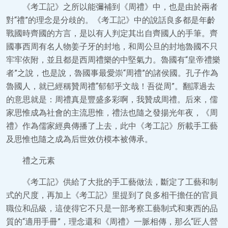
《考工記》之所以能彌補到《周禮》中，也是由於兩者
對“禮”的理念是分歧的。《考工記》中的說話良多都是年齡
戰國時齊國的方言，是以有人判定其出自齊國人的手筆。齊
國事西周有名人物姜子牙的封地，和周公旦的封地魯國不只
牢牢依附，並且都是西周禮樂的中堅氣力。魯國有“皇帝禮樂
者”之說，也是說，魯國事最愛崇“周禮”的諸侯國。孔子作為
魯國人，就已經稱贊周禮“郁郁乎文哉！吾從周”。翻譯過去
的意思就是：周禮真是豐盛多彩啊，我贊成周禮。后來，儒
家思惟成為社會的主流思惟，禮法也隨之發揚光年夜，《周
禮》作為儒家經典傳播了上去，此中《考工記》所載手工藝
及思惟也隨之成為后世效仿模本被傳承。
禮之元素
《考工記》供給了大批的手工藝做法，斷定了工藝和制
式的尺度，再加上《考工記》里提到了良多相干擔任的官員
職位和品級，這使得它不只是一部考察工藝制式和東西的品
質的“適用手冊”，理念還和《周禮》一脈相傳，那么“匠人營